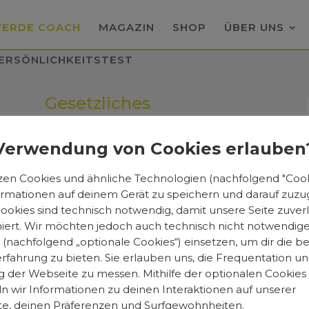
ERDE COACH
MAGAZIN
SHOP
ÜBER UNS
ERSÖNLICHKEITSTEST
Gesetzliches
m
Impressum
Datenschutz
Verwendung von Cookies erlauben
AGBs
zen Cookies und ähnliche Technologien (nachfolgend "Cooki
Kontakt
rmationen auf deinem Gerät zu speichern und darauf zuzug
Cookies sind technisch notwendig, damit unsere Seite zuverl
niert. Wir möchten jedoch auch technisch nicht notwendig
 (nachfolgend „optionale Cookies“) einsetzen, um dir die b
rfahrung zu bieten. Sie erlauben uns, die Frequentation u
 der Webseite zu messen. Mithilfe der optionalen Cookies
 wir Informationen zu deinen Interaktionen auf unserer
e, deinen Präferenzen und Surfgewohnheiten.