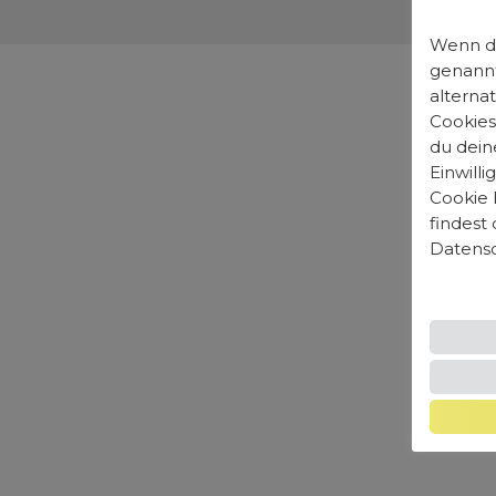
Wenn du
genannt
alterna
Cookies
du dein
Einwill
Cookie 
findest
Datensc