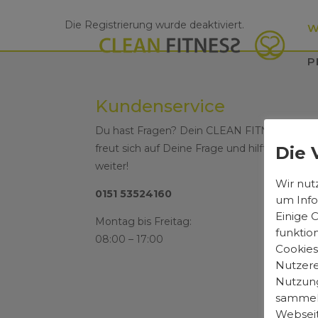
Die Registrierung wurde deaktiviert.
W
P
Kundenservice
Du hast Fragen? Dein CLEAN FITNESS Tea
freut sich auf Deine Frage und hilft dir gerne
Die 
weiter!
Wir nut
0151 53524160
um Info
Einige 
Montag bis Freitag:
funktio
08:00 – 17:00
Cookies
Nutzere
Nutzung
sammeln
Webseit