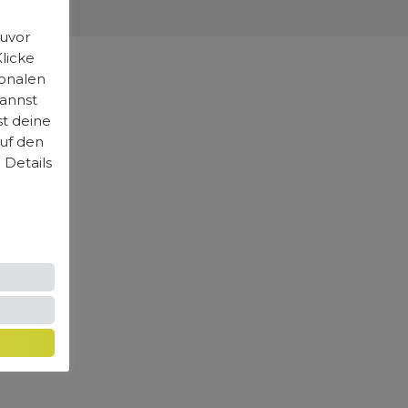
zuvor
licke
ionalen
kannst
st deine
auf den
 Details