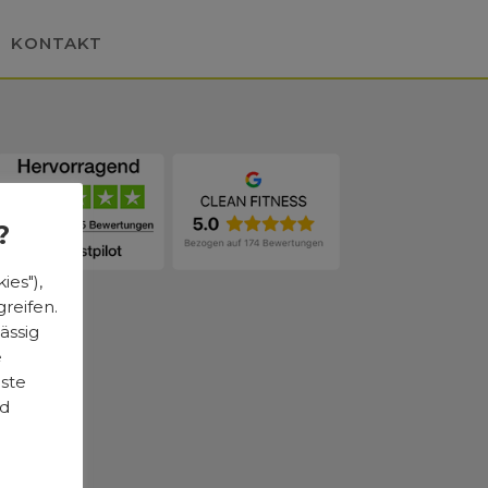
KONTAKT
?
es"),
reifen.
ässig
e
este
nd