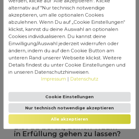
werden, klicke auf "Alle akzeptieren". Klicke
ist unsere täglliche Aufgabe.
alternativ auf "Nur technisch notwendige
akzeptieren, um alle optionalen Cookies
Warum solltest du dich mit Marketing-
abzulehnen. Wenn Du auf „Cookie Einstellungen“
Themen quälen, wenn dein Herz für den
klickst, kannst du deine Auswahl an optionalen
Sport schlägt?
Cookies individualisieren. Du kannst deine
Einwilligung/Auswahl jederzeit widerrufen oder
ändern, indem du auf den Cookie Button am
Ganz ehrlich, wir sehen dich am
unteren Rand unserer Webseite klickst. Weitere
Sportplatz, und nicht im Büro.
Details findest du unter Cookie Einstellungen und
in unseren Datenschutzhinweisen.
Impressum
|
Datenschutz
Cookie Einstellungen
CLEAN FITNESS
Nur technisch notwendige akzeptieren
Bist du bereit?
Alle akzeptieren
Bist du bereit, deinen Traum
in Erfüllung gehen zu lassen?