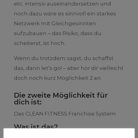
etc. intensiv auseinandersetzen und
noch dazu wäre es sinnvoll ein starkes
Netzwerk mit Gleichgesinnten
aufzubauen – das Risiko, dass du
scheiterst, ist hoch.
Wenn du trotzdem sagst, du schaffst
das, dann let’s go! – aber hör dir vielleicht
doch noch kurz Möglichkeit 2 an.
Die zweite Möglichkeit für
dich ist:
Das CLEAN FITNESS Franchise System
Was ist das?