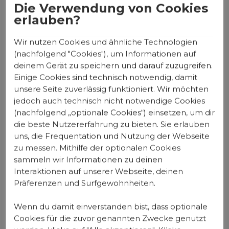
Du wirst an die Hand genommen und
Die Verwendung von Cookies
Schritt für Schritt gezeigt bekommen,
erlauben?
wie du die oben genannten Schritte
Wir nutzen Cookies und ähnliche Technologien
erfolgreich einsetzt.
(nachfolgend "Cookies"), um Informationen auf
deinem Gerät zu speichern und darauf zuzugreifen.
Du bekommst von Experten gezeigt, wie
Einige Cookies sind technisch notwendig, damit
unsere Seite zuverlässig funktioniert. Wir möchten
du ein hervorragendes Angebot
jedoch auch technisch nicht notwendige Cookies
entwickelst, wie Online-Marketing mit
(nachfolgend „optionale Cookies“) einsetzen, um dir
allen drum und dran funktioniert und
die beste Nutzererfahrung zu bieten. Sie erlauben
uns, die Frequentation und Nutzung der Webseite
hast Zugriff zu unserem Netzwerk mit
zu messen. Mithilfe der optionalen Cookies
vielen anderen Coaches, mit denen du
sammeln wir Informationen zu deinen
Interaktionen auf unserer Webseite, deinen
dich ununterbrochen austauschen
Präferenzen und Surfgewohnheiten.
kannst.
Wenn du damit einverstanden bist, dass optionale
Fitness-Coaches erfolgreich zu machen,
Cookies für die zuvor genannten Zwecke genutzt